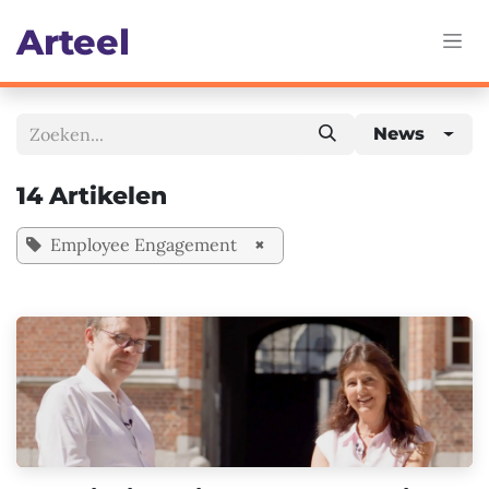
Overslaan naar inhoud
Art​eel
News
14 Artikelen
Employee Engagement
×